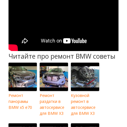
Читайте про ремонт BMW советы
Ремонт
Ремонт
Кузовной
панорамы
раздатки в
ремонт в
BMW x5 e70
автосервисе
автосервисе
для BMW X3
для BMW X3