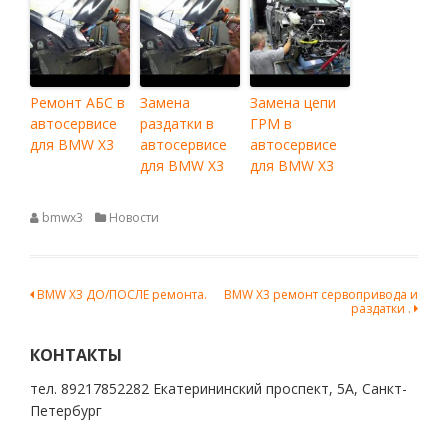
Ремонт АБС в
Замена
Замена цепи
автосервисе
раздатки в
ГРМ в
для BMW X3
автосервисе
автосервисе
для BMW X3
для BMW X3
bmwx3
Новости
Навигация
BMW X3 ДО/ПОСЛЕ ремонта.
BMW X3 ремонт сервопривода и
раздатки .
по
записям
КОНТАКТЫ
тел. 89217852282 Екатерининский проспект, 5А, Санкт-
Петербург