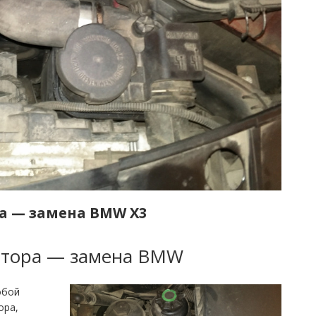
а — замена BMW X3
атора — замена BMW
обой
ора,