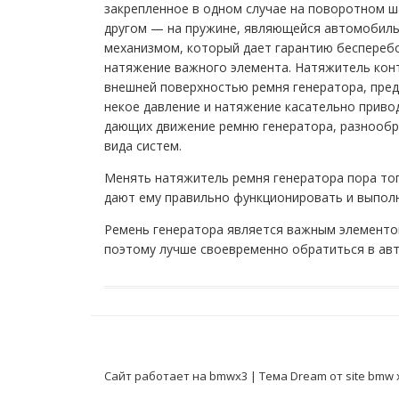
закрепленное в одном случае на поворотном ша
другом — на пружине, являющейся автомобил
механизмом, который дает гарантию беспереб
натяжение важного элемента. Натяжитель кон
внешней поверхностью ремня генератора, пре
некое давление и натяжение касательно приво
дающих движение ремню генератора, разнообр
вида систем.
Менять натяжитель ремня генератора пора тогд
дают ему правильно функционировать и выполн
Ремень генератора является важным элементом
поэтому лучше своевременно обратиться в ав
Сайт работает на bmwx3
|
Тема Dream от
site bmw 