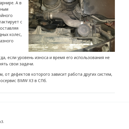
рнире. А в
ьным
ойного
тактирует с
доставляя
дных колес,
азного
а, если уровень износа и время его использования не
ять свои задачи.
, от дефектов которого зависит работа других систем,
тосервис BMW X3 в СПб.
x3
.