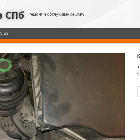
в СПб
Ремонт и обслуживание BMW
W x3
т
С