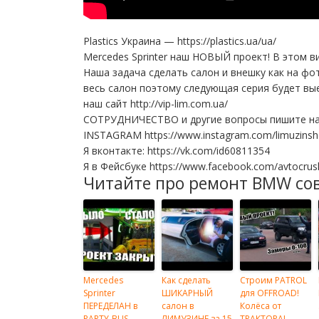
Plastics Украина — https://plastics.ua/ua/
Mercedes Sprinter наш НОВЫЙ проект! В этом 
Наша задача сделать салон и внешку как на фо
весь салон поэтому следующая серия будет вые
наш сайт http://vip-lim.com.ua/
СОТРУДНИЧЕСТВО и другие вопросы пишите на 
INSTAGRAM https://www.instagram.com/limuzinsh
Я вконтакте: https://vk.com/id60811354
Я в Фейсбуке https://www.facebook.com/avtocrus
Читайте про ремонт BMW со
Mercedes
Как сделать
Строим PATROL
Sprinter
ШИКАРНЫЙ
для OFFROAD!
ПЕРЕДЕЛАН в
салон в
Колёса от
PARTY-BUS,
ЛИМУЗИНЕ за 15
ТРАКТОРА!