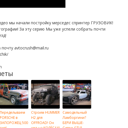
видео мы начали постройку мерседес спринтер ГРУЗОВИК!
тографии! За эту серию Мы уже успели собрать почти
зд!
почту avtocrush@mail.ru
chik/
h
веты
Переделываем
Строим HUMMER
Самодельный
PORSCHE в
H2 для
Ламборгини?
ЗАПОРОЖЕЦ 500
OFFROAD! Он
БЕРИ ВЫШЕ-
сил!
уже на КОЛЁСАХ!
Ситро GT! 5