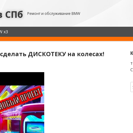
в СПб
Ремонт и обслуживание BMW
W x3
сделать ДИСКОТЕКУ на колесах!
т
С