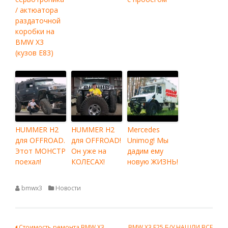
/ актюатора
раздаточной
коробки на
BMW X3
(кузов Е83)
HUMMER H2
HUMMER H2
Mercedes
для OFFROAD.
для OFFROAD!
Unimog! Мы
Этот МОНСТР
Он уже на
дадим ему
поехал!
КОЛЕСАХ!
новую ЖИЗНЬ!
bmwx3
Новости
Стоимость ремонта BMW X3
BMW X3 F25 Б/У НАШЛИ ВСЕ