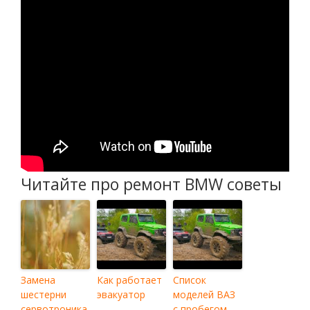
Читайте про ремонт BMW советы
Замена
Как работает
Список
шестерни
эвакуатор
моделей ВАЗ
сервотроника
с пробегом