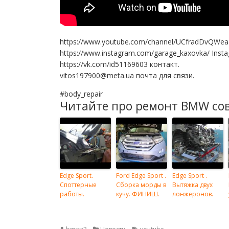
https://www.youtube.com/channel/UCfradDvQWe
https://www.instagram.com/garage_kaxovka/ Inst
https://vk.com/id51169603 контакт.
vitos197900@meta.ua почта для связи.
#body_repair
Читайте про ремонт BMW со
Edge Sport.
Ford Edge Sport .
Edge Sport .
Споттерные
Сборка морды в
Вытяжка двух
работы.
кучу. ФИНИШ.
лонжеронов.