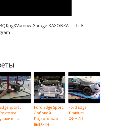
a4QKpgKVurnuw Garage КАХОВКА — LifE
agram
веты
Edge Sport .
Ford Edge Sport.
Ford Edge
Рихтовка
Лобовой.
Titanium.
усилителя.
Подготовка к
ФИНИШ.
вытяжке.