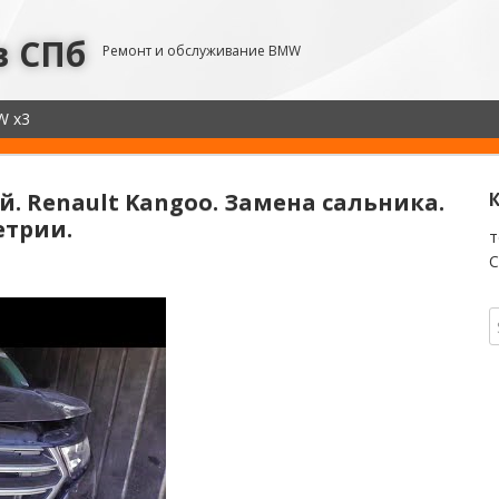
в СПб
Ремонт и обслуживание BMW
W x3
й. Renault Kangoo. Замена сальника.
етрии.
т
С