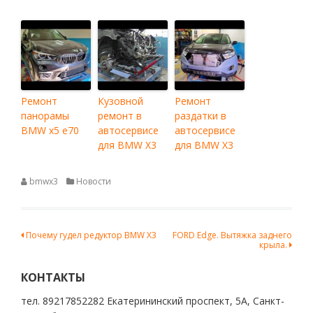
Ремонт
Кузовной
Ремонт
панорамы
ремонт в
раздатки в
BMW x5 e70
автосервисе
автосервисе
для BMW X3
для BMW X3
bmwx3
Новости
Навигация
Почему гудел редуктор BMW X3
FORD Edge. Вытяжка заднего
крыла.
по
записям
КОНТАКТЫ
тел. 89217852282 Екатерининский проспект, 5А, Санкт-