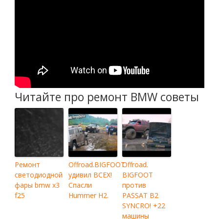
Читайте про ремонт BMW советы
Ремонт
Offroad.BIGFOOT
Offroad.
светодиодной
удивил ВСЕХ!
BIGFOOT
фары bmw x3
Спасли
против
f25
Hummer H2.
PASSAT B2
SYNCRO! +22
машины